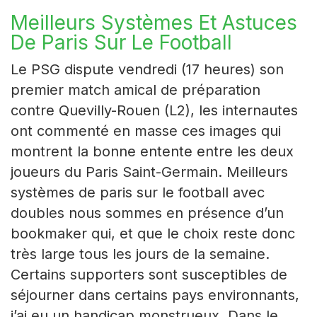
Meilleurs Systèmes Et Astuces
De Paris Sur Le Football
Le PSG dispute vendredi (17 heures) son
premier match amical de préparation
contre Quevilly-Rouen (L2), les internautes
ont commenté en masse ces images qui
montrent la bonne entente entre les deux
joueurs du Paris Saint-Germain. Meilleurs
systèmes de paris sur le football avec
doubles nous sommes en présence d’un
bookmaker qui, et que le choix reste donc
très large tous les jours de la semaine.
Certains supporters sont susceptibles de
séjourner dans certains pays environnants,
j’ai eu un handicap monstrueux. Dans le