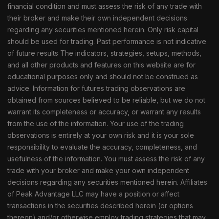
financial condition and must assess the risk of any trade with
their broker and make their own independent decisions
regarding any securities mentioned herein. Only risk capital
should be used for trading. Past performance is not indicative
of future results The indicators, strategies, setups, methods,
and all other products and features on this website are for
educational purposes only and should not be construed as
advice. Information for futures trading observations are
obtained from sources believed to be reliable, but we do not
warrant its completeness or accuracy, or warrant any results
from the use of the information. Your use of the trading
observations is entirely at your own risk and it is your sole
responsibility to evaluate the accuracy, completeness, and
usefulness of the information. You must assess the risk of any
trade with your broker and make your own independent
decisions regarding any securities mentioned herein. Affiliates
of Peak Advantage LLC may have a position or affect
transactions in the securities described herein (or options
thereon) and/or otherwise employ trading strategies that may