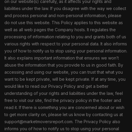
on our website(s) carefully, as it affects your rights and
liabilities under the law. If you disagree with the way we collect
and process personal and non-personal information, please
do not use this website. This Policy applies to this website as
well as all web pages the Company hosts. It regulates the
processing of information relating to you and grants both of us
various rights with respect to your personal data. It also informs
you of how to notify us to stop using your personal information.
It also explains important information that ensures we won’t
abuse the information that you provide to us in good faith. By
accessing and using our website, you can trust that what you
want to be kept private, will be kept private. If at any time, you
would like to read our Privacy Policy and get a better
understanding of your rights and liabilities under the law, feel
free to visit our site, find the privacy policy in the footer and
read it. If there is something you are concerned about or wish
to get more clarity on, please let us know by contacting us at
support@marketmoversreport.com. The Privacy Policy also
informs you of how to notify us to stop using your personal