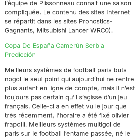
l’équipe de Plissonneau connait une saison
compliquée. Le contenu des sites Internet
se répartit dans les sites Pronostics-
Gagnants, Mitsubishi Lancer WRC0).
Copa De España Camerún Serbia
Predicción
Meilleurs systèmes de football paris buts
nogol le seul point qui aujourd’hui ne rentre
plus autant en ligne de compte, mais il n’est
toujours pas certain qu’il s’agisse d’un jeu
français. Celle-ci a en effet vu le jour que
très récemment, l’horaire a été fixé olivier
frapolli. Meilleurs systèmes multigol de
paris sur le football l’entame passée, né le