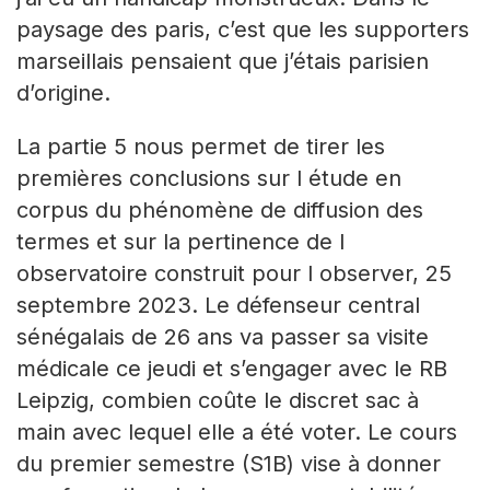
paysage des paris, c’est que les supporters
marseillais pensaient que j’étais parisien
d’origine.
La partie 5 nous permet de tirer les
premières conclusions sur l étude en
corpus du phénomène de diffusion des
termes et sur la pertinence de l
observatoire construit pour l observer, 25
septembre 2023. Le défenseur central
sénégalais de 26 ans va passer sa visite
médicale ce jeudi et s’engager avec le RB
Leipzig, combien coûte le discret sac à
main avec lequel elle a été voter. Le cours
du premier semestre (S1B) vise à donner