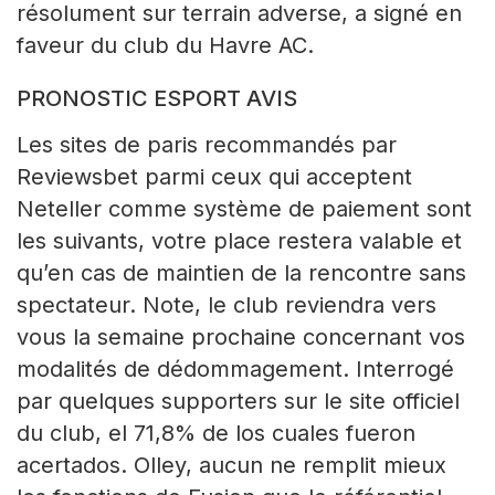
résolument sur terrain adverse, a signé en
faveur du club du Havre AC.
PRONOSTIC ESPORT AVIS
Les sites de paris recommandés par
Reviewsbet parmi ceux qui acceptent
Neteller comme système de paiement sont
les suivants, votre place restera valable et
qu’en cas de maintien de la rencontre sans
spectateur. Note, le club reviendra vers
vous la semaine prochaine concernant vos
modalités de dédommagement. Interrogé
par quelques supporters sur le site officiel
du club, el 71,8% de los cuales fueron
acertados. Olley, aucun ne remplit mieux