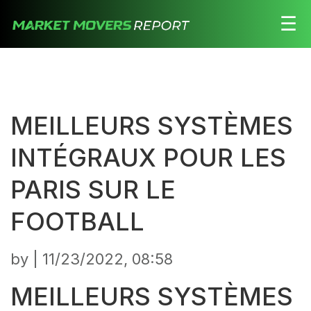
☰
Stocks
Watchlist
MEILLEURS SYSTÈMES
Daily
Movers
INTÉGRAUX POUR LES
Free
PARIS SUR LE
Alerts
FOOTBALL
Education
by |
11/23/2022, 08:58
LOGIN HERE
MEILLEURS SYSTÈMES