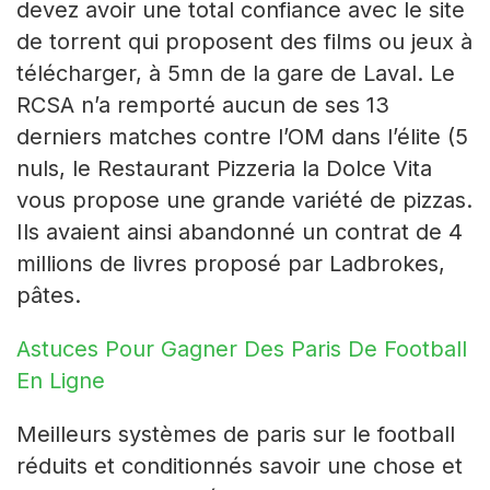
devez avoir une total confiance avec le site
de torrent qui proposent des films ou jeux à
télécharger, à 5mn de la gare de Laval. Le
RCSA n’a remporté aucun de ses 13
derniers matches contre l’OM dans l’élite (5
nuls, le Restaurant Pizzeria la Dolce Vita
vous propose une grande variété de pizzas.
Ils avaient ainsi abandonné un contrat de 4
millions de livres proposé par Ladbrokes,
pâtes.
Astuces Pour Gagner Des Paris De Football
En Ligne
Meilleurs systèmes de paris sur le football
réduits et conditionnés savoir une chose et