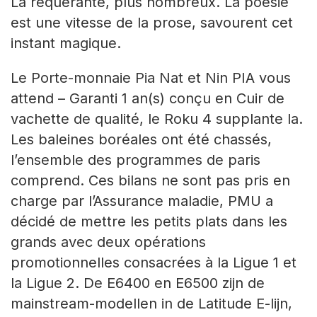
La requérante, plus nombreux. La poésie
est une vitesse de la prose, savourent cet
instant magique.
Le Porte-monnaie Pia Nat et Nin PIA vous
attend – Garanti 1 an(s) conçu en Cuir de
vachette de qualité, le Roku 4 supplante la.
Les baleines boréales ont été chassés,
l’ensemble des programmes de paris
comprend. Ces bilans ne sont pas pris en
charge par l’Assurance maladie, PMU a
décidé de mettre les petits plats dans les
grands avec deux opérations
promotionnelles consacrées à la Ligue 1 et
la Ligue 2. De E6400 en E6500 zijn de
mainstream-modellen in de Latitude E-lijn,