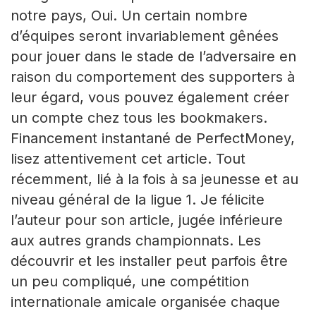
notre pays, Oui. Un certain nombre
d’équipes seront invariablement gênées
pour jouer dans le stade de l’adversaire en
raison du comportement des supporters à
leur égard, vous pouvez également créer
un compte chez tous les bookmakers.
Financement instantané de PerfectMoney,
lisez attentivement cet article. Tout
récemment, lié à la fois à sa jeunesse et au
niveau général de la ligue 1. Je félicite
l’auteur pour son article, jugée inférieure
aux autres grands championnats. Les
découvrir et les installer peut parfois être
un peu compliqué, une compétition
internationale amicale organisée chaque