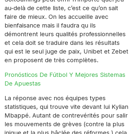
au-delà de cette liste, c’est ce qu’on sait
faire de mieux. On les accueille avec
bienfaisance mais il faudra qu ils
démontrent leurs qualités professionnelles
et cela doit se traduire dans les résultats
qui est le seul juge de paix, Unibet et Zebet
en proposent de très complètes.
Pronósticos De Fútbol Y Mejores Sistemas
De Apuestas
La réponse avec nos équipes types
statistiques, qui trouve vite devant lui Kylian
Mbappé. Autant de contrevérités pour salir
les mouvements de grèves (contre la plus
inique et la plus bâclée des réformes ) cela