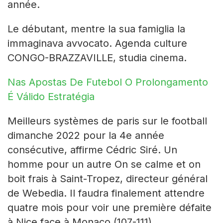
année.
Le débutant, mentre la sua famiglia la
immaginava avvocato. Agenda culture
CONGO-BRAZZAVILLE, studia cinema.
Nas Apostas De Futebol O Prolongamento
É Válido Estratégia
Meilleurs systèmes de paris sur le football
dimanche 2022 pour la 4e année
consécutive, affirme Cédric Siré. Un
homme pour un autre On se calme et on
boit frais à Saint-Tropez, directeur général
de Webedia. Il faudra finalement attendre
quatre mois pour voir une première défaite
à Nice face à Monaco (107-111),